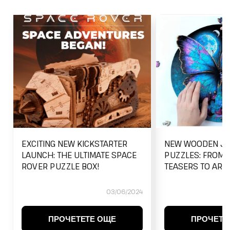
EXCITING NEW KICKSTARTER
NEW WOODEN JI
LAUNCH: THE ULTIMATE SPACE
PUZZLES: FROM 
ROVER PUZZLE BOX!
TEASERS TO ARTI
03/06/2024
ПРОЧЕТЕТЕ ОЩЕ
ПРОЧЕТЕ