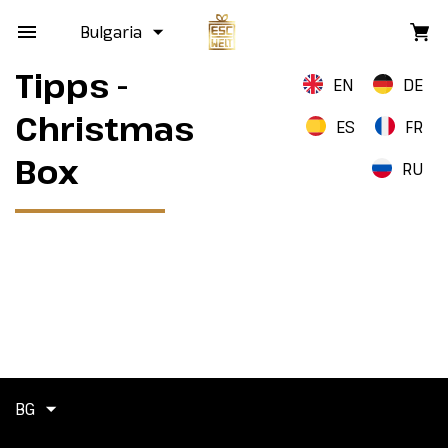
Bulgaria
Tipps -
EN
DE
Christmas
ES
FR
Box
RU
BG