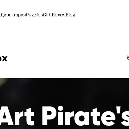
Директория
Puzzles
Gift Boxes
Blog
ox